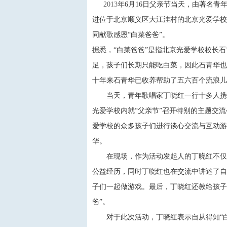
2013年
6月16日父亲节当天，由著名青年
进位于北京顺义区大江洼村的北京光爱学校
同献歌感恩“白菜爸爸”。
据悉，“白菜爸爸”是指北京光爱学校校长
足，孩子们长期只能吃白菜，因此石青华也
十年来石青华已收养帮助了五六百个流浪儿
当天，青年歌唱家丁晓红一行十多人携带
光爱学校内就“父亲节”召开特别的主题交
爱学校的众多孩子们进行谈心交流与互动游
华。
在现场，作为活动发起人的丁晓红不仅走
公益经历，同时丁晓红也在交流中讲述了自
子们一起做游戏。最后，丁晓红还教给孩子
爸”。
对于此次活动，丁晓红表示自从得知“白