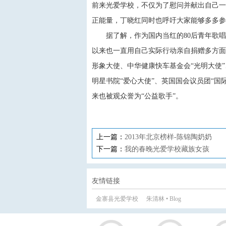
前来光爱学校，不仅为了慰问并献出自己一
正能量，丁晓红同时也呼吁大家能够多多参
据了解，作为国内当红的80后青年歌唱家
以来也一直用自己实际行动亲自捐赠多方面
形象大使、中华健康快车基金会“光明大使”
明星书院“爱心大使”、英国国会议员团“国
来也被观众誉为“公益歌手”。
上一篇：
2013年北京榜样-陈锦陶奶奶
下一篇：
我的春晚光爱学校藏族女孩
友情链接
金寨县光爱学校
朱清林 • Blog