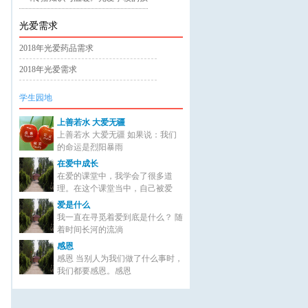
光爱需求
2018年光爱药品需求
2018年光爱需求
学生园地
上善若水 大爱无疆
上善若水 大爱无疆 如果说：我们
的命运是烈阳暴雨
在爱中成长
在爱的课堂中，我学会了很多道
理。在这个课堂当中，自己被爱
爱是什么
我一直在寻觅着爱到底是什么？ 随
着时间长河的流淌
感恩
感恩 当别人为我们做了什么事时，
我们都要感恩。感恩