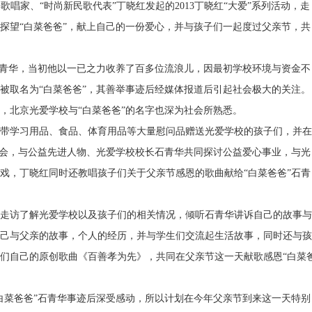
歌唱家、“时尚新民歌代表”丁晓红发起的2013丁晓红“大爱”系列活动，走
探望“白菜爸爸”，献上自己的一份爱心，并与孩子们一起度过父亲节，共
石青华，当初他以一已之力收养了百多位流浪儿，因最初学校环境与资金不
被取名为“白菜爸爸”，其善举事迹后经媒体报道后引起社会极大的关注。
，北京光爱学校与“白菜爸爸”的名字也深为社会所熟悉。
学习用品、食品、体育用品等大量慰问品赠送光爱学校的孩子们，并在
流会，与公益先进人物、光爱学校校长石青华共同探讨公益爱心事业，与光
戏，丁晓红同时还教唱孩子们关于父亲节感恩的歌曲献给“白菜爸爸”石青
访了解光爱学校以及孩子们的相关情况，倾听石青华讲诉自己的故事与
己与父亲的故事，个人的经历，并与学生们交流起生活故事，同时还与孩
们自己的原创歌曲《百善孝为先》，共同在父亲节这一天献歌感恩“白菜
菜爸爸”石青华事迹后深受感动，所以计划在今年父亲节到来这一天特别