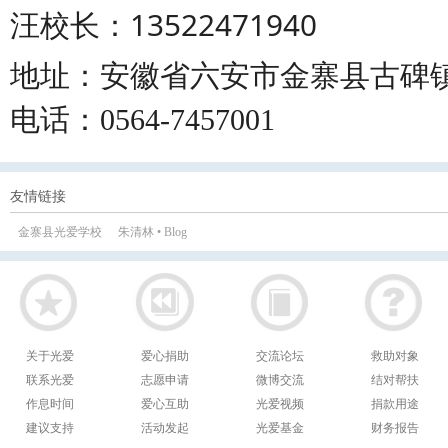
汪校长：13522471940
地址：安徽省六安市金寨县古碑
电话：0564-7457001
友情链接
金寨县光爱学校
朱清林 • Blog
关于光爱
爱心捐助
交流论坛
救助对象
联系光爱
志愿申请
微博交流
结对帮扶
作息时间
爱心互助
光爱视频
捐款用途
建议支持
活动发起
光爱基金
财务报告